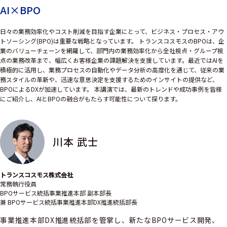
AI×BPO
日々の業務効率化やコスト削減を目指す企業にとって、ビジネス・プロセス・アウ
トソーシング(BPO)は重要な戦略となっています。 トランスコスモスのBPOは、企
業のバリューチェーンを網羅して、部門内の業務効率化から全社視点・グループ視
点の業務改革まで、幅広くお客様企業の課題解決を支援しています。最近ではAIを
積極的に活用し、業務プロセスの自動化やデータ分析の高度化を通じて、従来の業
務スタイルの革新や、迅速な意思決定を支援するためのインサイトの提供など、
BPOによるDXが加速しています。 本講演では、最新のトレンドや成功事例を皆様
にご紹介し、AIとBPOの融合がもたらす可能性について探ります。
川本 武士
トランスコスモス株式会社
常務執行役員
BPOサービス統括事業推進本部 副本部長
兼 BPOサービス統括事業推進本部DX推進統括部長
事業推進本部DX推進統括部を管掌し、新たなBPOサービス開発、