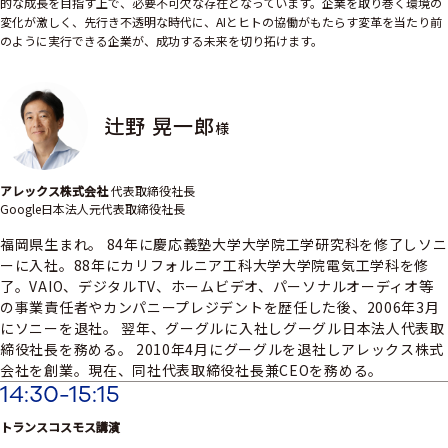
的な成長を目指す上で、必要不可欠な存在となっています。企業を取り巻く環境の
変化が激しく、先行き不透明な時代に、AIとヒトの協働がもたらす変革を当たり前
のように実行できる企業が、成功する未来を切り拓けます。
辻野 晃一郎
様
アレックス株式会社
代表取締役社長
Google日本法人元代表取締役社長
福岡県生まれ。 84年に慶応義塾大学大学院工学研究科を修了しソニ
ーに入社。88年にカリフォルニア工科大学大学院電気工学科を修
了。VAIO、デジタルTV、ホームビデオ、パーソナルオーディオ等
の事業責任者やカンパニープレジデントを歴任した後、2006年3月
にソニーを退社。 翌年、グーグルに入社しグーグル日本法人代表取
締役社長を務める。 2010年4月にグーグルを退社しアレックス株式
会社を創業。現在、同社代表取締役社長兼CEOを務める。
14:30-15:15
トランスコスモス講演