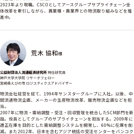
2023年より現職。CSCOとしてアースグループサプライチェーン全
体改革を牽引しながら、異業種・異業界との物流取り組みなどを推
進中。
荒木 協和
様
公益財団法人流通経済研究所
特任研究員
神戸大学大学院 リサーチフェロー
宮崎県えびの市 ロジスティクスアドバイザー
物流会社経営を経て、1994年サンスターグループに入社。以後、中
間流通物流企画、メーカーの生産物流改革、販売物流企画などを担
当。
2007年に物流・需給調整・受注・回収管理を統合したSCM部門を新
設。役員としてグループのサプライチェーンを担当する。2009年に
適正在庫を目的とした需給調整システムを開発し、60%に在庫を削
減。また2012年、日本を含むアジア統括の受注センターをバンコク