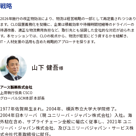
戦略
2026年施行の改正物効法により、物流は経営戦略の一部として再定義されつつあり
ます。CLO設置義務化を契機に、企業は積載効率や待機時間短縮等のドライバーの
待遇改善、適正な物流費用負担など、取引先とも協調した全社的な対応が迫られま
す。本セッションでは、CLOの視点から、物流が経営にどう資するかを紐解き、
IT・人材支援の活用も含めた戦略的アプローチを探ります。
山下 健吾
様
アース製薬株式会社
上席執行役員 CSCO
グローバルSCM本部 本部長
1977年佐賀県生まれ。2004年、横浜市立大学大学院修了。
2004年日本リーバ（現 ユニリーバ・ジャパン株式会社）入社。海
外駐在含め、サプライチェーン全般に幅広く従事し、2021年 ユニ
リーバ・ジャパン株式会社、及びユニリーバジャパン・サービス株
式会社代表取締役に就任。