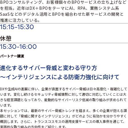
BPOコンサルティング、お客様個々のBPOサービスの立ち上げなど
を担当。近年はDX＋BPOをテーマにAI、RPA、業務システム系
SaaSなどのデジタル活用とBPOを組合わせた新サービスの開発と
推進に注力している。
15:15-15:30
休憩
15:30-16:00
パートナー講演
進化するサイバー脅威と変わる守り方
～インテリジェンスによる防衛力強化に向けて
DXや生成AIの進展に伴い、企業が直面するサイバー脅威は日々高度化・複雑化して
います。変化し続けるセキュリティ脅威情勢に対して適切に対応していくことは大
きな経営課題となっており、能動的なサイバーリスク低減の取り組みが求められて
います。
本セッションでは、最新のサイバー脅威トレンドを踏まえ、多くの企業が抱える課
題に対して「脅威に関するインテリジェンス」がどのように有効かを分かりやすく
概説します。さらに、トランスコスモスの運用支援サービスの導入事例を通じて、
実践的な取り組みの方向性をご紹介します。