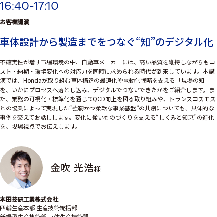
16:40-17:10
お客様講演
車体設計から製造までをつなぐ“知”のデジタル化
不確実性が増す市場環境の中、自動車メーカーには、高い品質を維持しながらもコ
スト・納期・環境変化への対応力を同時に求められる時代が到来しています。本講
演では、Hondaが取り組む車体構造の最適化や電動化戦略を支える「現場の知」
を、いかにプロセスへ落とし込み、デジタルでつないできたかをご紹介します。ま
た、業務の可視化・標準化を通じてQCD向上を図る取り組みや、トランスコスモス
との協業によって実現した“強靭かつ柔軟な事業基盤”の共創についても、具体的な
事例を交えてお話しします。変化に強いものづくりを支える“しくみと知恵”の進化
を、現場視点でお伝えします。
金吹 光浩
様
本田技研工業株式会社
四輪生産本部 生産技術統括部
新機種生産技術部 車体生産技術課