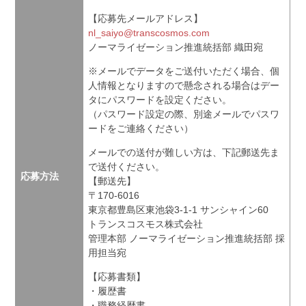
【応募先メールアドレス】
nl_saiyo@transcosmos.com
ノーマライゼーション推進統括部 織田宛
※メールでデータをご送付いただく場合、個
人情報となりますので懸念される場合はデー
タにパスワードを設定ください。
（パスワード設定の際、別途メールでパスワ
ードをご連絡ください）
メールでの送付が難しい方は、下記郵送先ま
で送付ください。
応募方法
【郵送先】
〒170-6016
東京都豊島区東池袋3‐1‐1 サンシャイン60
トランスコスモス株式会社
管理本部 ノーマライゼーション推進統括部 採
用担当宛
【応募書類】
・履歴書
・職務経歴書