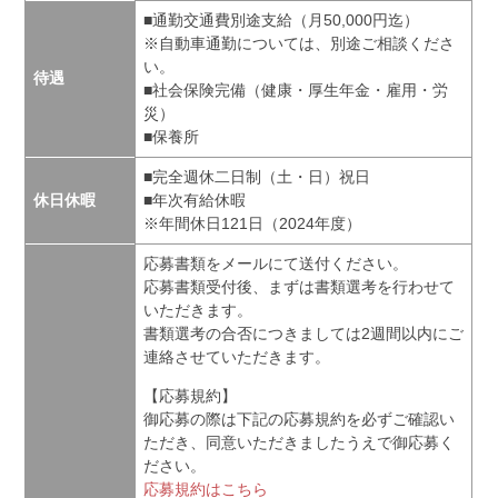
■通勤交通費別途支給（月50,000円迄）
※自動車通勤については、別途ご相談くださ
い。
待遇
■社会保険完備（健康・厚生年金・雇用・労
災）
■保養所
■完全週休二日制（土・日）祝日
休日休暇
■年次有給休暇
※年間休日121日（2024年度）
応募書類をメールにて送付ください。
応募書類受付後、まずは書類選考を行わせて
いただきます。
書類選考の合否につきましては2週間以内にご
連絡させていただきます。
【応募規約】
御応募の際は下記の応募規約を必ずご確認い
ただき、同意いただきましたうえで御応募く
ださい。
応募規約はこちら