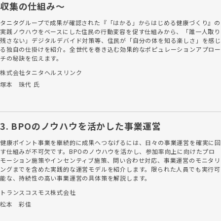
収集の仕組み～
タニタグループで成果が確認された『「はかる」からはじめる健康づくり』の
実践ノウハウをベースにした住民の行動変容を促す仕組みから、「誰一人取り
残さない」デジタルデバイド対策等、住民が「自分の体を知る楽しさ」を感じ
る独自の仕掛けを紹介。全世代を巻き込む効果的なポピュレーションアプロ
チの秘訣を伝えます。
株式会社タニタヘルスリンク
塚本 珠代 氏
3. BPOのノウハウを活かした事業運営
健康ポイント事業を継続的に成果へつなげるには、日々の事業運営を確実に回
す仕組みが不可欠です。BPOのノウハウを活かし、参加率向上に向けたプロ
モーション施策やインセンティブ施策、問い合わせ対応、事業運営のモニタリ
ングまでを含めた実践的な運営モデルを紹介します。限られた人員でも実行可
能な、持続性の高い事業運営の具体策を解説します。
トランスコスモス株式会社
松本 彩佳