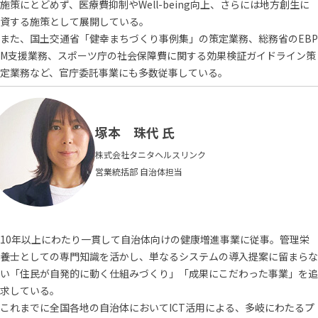
施策にとどめず、医療費抑制やWell-being向上、さらには地方創生に
資する施策として展開している。
また、国土交通省「健幸まちづくり事例集」の策定業務、総務省のEBP
M支援業務、スポーツ庁の社会保障費に関する効果検証ガイドライン策
定業務など、官庁委託事業にも多数従事している。
塚本 珠代 氏
株式会社タニタヘルスリンク
営業統括部 自治体担当
10年以上にわたり一貫して自治体向けの健康増進事業に従事。管理栄
養士としての専門知識を活かし、単なるシステムの導入提案に留まらな
い「住民が自発的に動く仕組みづくり」「成果にこだわった事業」を追
求している。
これまでに全国各地の自治体においてICT活用による、多岐にわたるプ