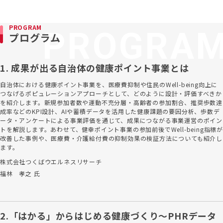
PROGRAM
プログラム
1. 成果が出る自治体の健康ポイント事業とは
自治体における健康ポイント事業を、医療費抑制や住民のWell-being向上に
つなげるポピュレーションアプローチとして、どのように設計・評価すべきか
を紹介します。新規参加者数や運動不充分層・高齢者の参加割合、推奨歩数達
成率などのKPI設計、AIや蓄積データを活用した健康課題の要因分析、歩数デ
ータ・アンケートによる事業評価を通じて、成果につながる事業運営のポイン
トを解説します。あわせて、健幸ポイント事業の参加前後でWell-being指標が
改善した事例や、医療費・介護給付費の抑制効果の検証方法についても紹介し
ます。
株式会社つくばウエルネスリサーチ
福林 孝之 氏
2.「はかる」からはじめる健康づくり～PHRデータ