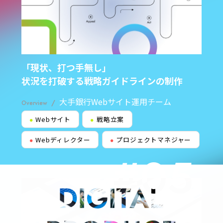
「現状、打つ手無し」
状況を打破する戦略ガイドラインの制作
大手銀行Webサイト運用チーム
/
Overview
Webサイト
戦略立案
●
●
Webディレクター
プロジェクトマネジャー
●
●
#05