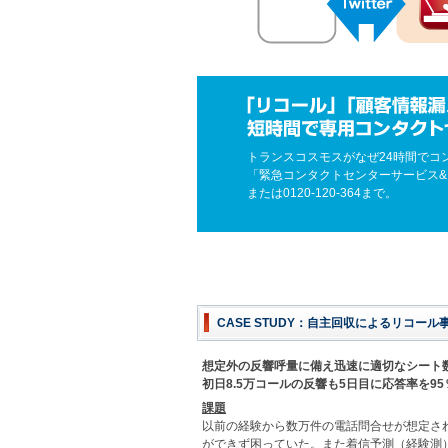
トランスコスモスがなぜ24時間でコ
「緊急コンタクトセンターサービス
または0120-120-364まで。
CASE STUDY：自主回収によるリコール
想定外の反響呼量に備え迅速に適切なシート数
初日8.5万コールの反響も5日目に応答率を9
課題
以前の経験から数万件の電話問合せが想定さ
ができず困っていた。また着信予測（経験測