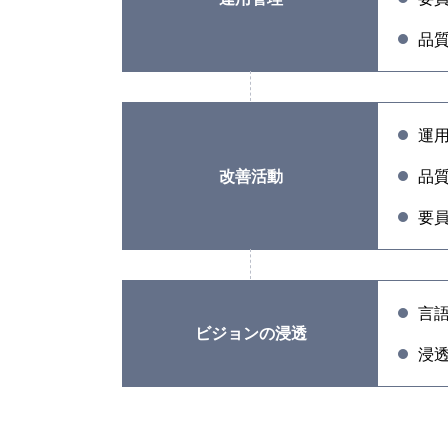
品
運
改善活動
品
要
言
ビジョンの浸透
浸