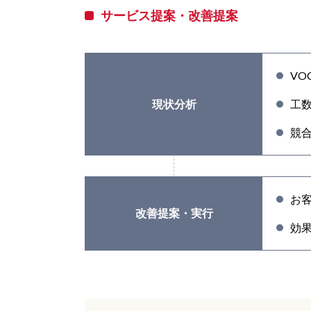
サービス提案・改善提案
V
現状分析
工
競
お
改善提案・実行
効