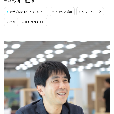
2020年入社
高土 浩一
開発プロジェクトマネジャー
キャリア採用
リモートワーク
●
●
●
提案
自社プロダクト
●
●