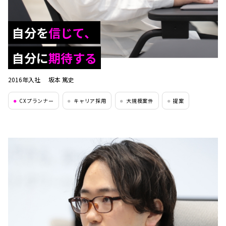
自分を
信じて、
自分に
期待する
2016年入社
坂本 篤史
CXプランナー
キャリア採用
大規模案件
提案
●
●
●
●