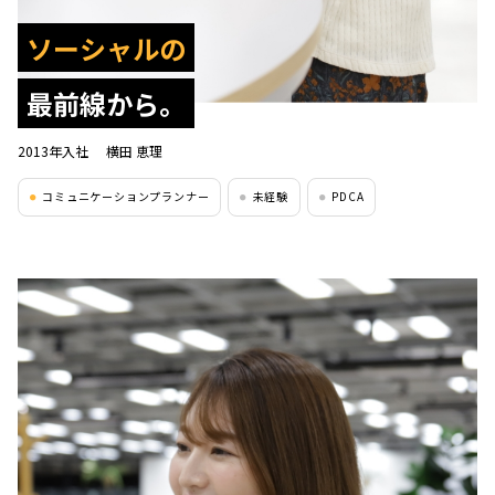
ソーシャルの
最前線から。
2013年入社
横田 恵理
コミュニケーションプランナー
未経験
PDCA
●
●
●