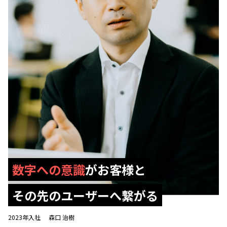
数字への意識
がお客様と
その先のユーザーへ繋がる
2023年入社
森口 治樹