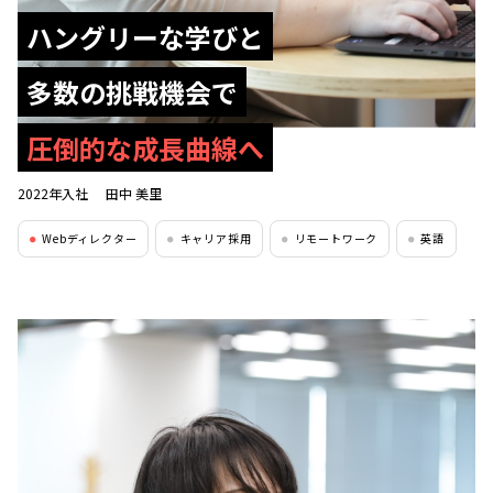
ハングリーな学びと
多数の挑戦機会で
圧倒的な成長曲線へ
2022年入社
田中 美里
Webディレクター
キャリア採用
リモートワーク
英語
●
●
●
●