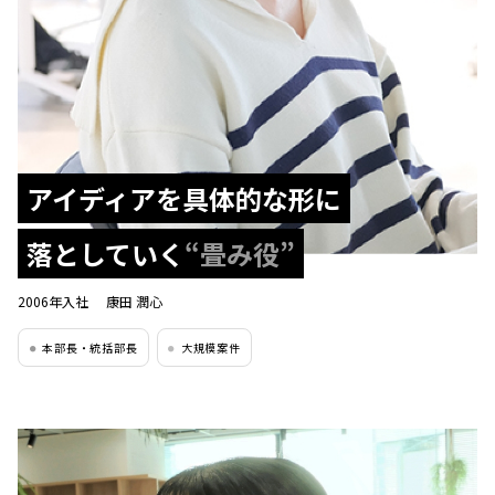
アイディアを具体的な形に
落としていく
“畳み役”
2006年入社
康田 潤心
本部長・統括部長
大規模案件
●
●