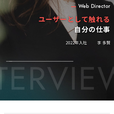
Development Project Manager
Communication Planner
Development Engineer
Development Engineer
Front End Engineer
Front End Engineer
Marketing Planner
General Manager
General Manager
General Manager
General Manager
General Manager
Project Manager
Web Director
Web Director
Web Director
Web Director
Designer
Designer
ハングリーな学びと
実現するまで
広い視野で、
チーム全体でスキルUP
アイディアを具体的な形に
数字への意識
お客様の
ユーザーとして触れる
辞めなければいい、
多数の挑戦機会で
勉強することは、
常に先を見通す
現状に満足せず
諦めなければ、
自分を
想いが伝わる
好きなこと
エンジニアの
リミッターを
突破するまで
愛情
ソーシャルの
がお客様と
人を動かす
どれだけ
をもって
信じて、
恐れず
常に
して
を
必ず目的地にたどり着ける
その先のユーザーへ繋がる
落としていく
課題解決屋
サプライズができるか
圧倒的な成長曲線へ
デザインを目指して
常に進化を目指す
生産性を高めたい
“なぜ”を考える
トライし続ける
自分に
価値
最前線から。
自分の仕事
無限
であるべし
突き詰める
を高めたい
爪痕を残せ
“畳み役”
期待する
挑戦
諦めない
にある
する
外せ
2022年入社
児玉 尚奈美
2020年入社
2011年入社
2023年入社
2022年入社
2019年入社
2013年入社
2022年入社
2023年入社
2020年入社
2021年入社
2016年入社
2023年入社
2022年入社
2021年入社
2021年入社
2006年入社
2004年入社
2022年入社
2021年入社
2005年入社
1999年入社
犬塚 友果子
柳田 なつ美
森口 治樹
田中 美里
田中 三貴
横田 恵理
松岡 拓夢
大福 祐輔
高土 浩一
石川 圭太
坂本 篤史
荻野 盛陽
吉野 弘之
根津 夏美
鈴木 悠生
康田 潤心
齋藤 勝重
李 多賢
石原 桜
小島 拓
所 年雄