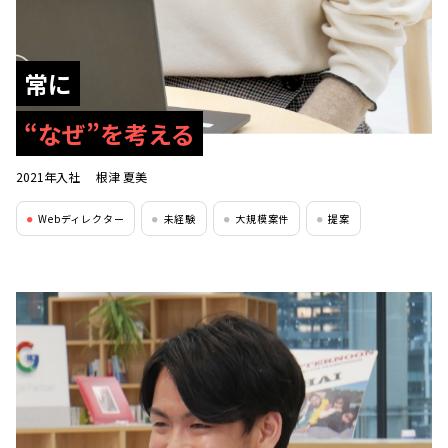
常に
“なぜ”を考える
2021年入社
根津 夏美
Webディレクター
未経験
大規模案件
提案
●
●
●
●