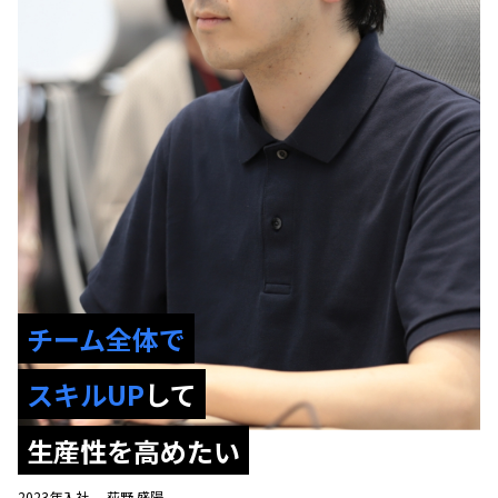
チーム全体で
スキルUP
して
生産性を高めたい
2023年入社
荻野 盛陽