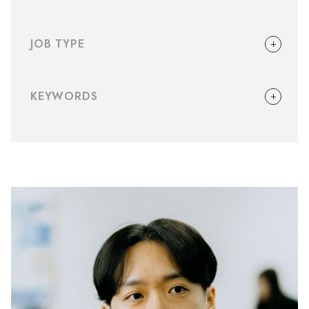
JOB TYPE
Webディレクター
●
KEYWORDS
プロジェクトマネジャー
●
キャリア採用
未経験
●
●
CXプランナー
●
リモートワーク
オンサイト
●
●
コミュニケーションプランナー
●
ワークライフバランス
大規模案件
●
●
開発エンジニア
●
提案
英語
UIUX
●
●
●
開発プロジェクトマネジャー
●
自社プロダクト
PDCA
DX推進
●
●
●
フロントエンドエンジニア
●
Webデザイナー
●