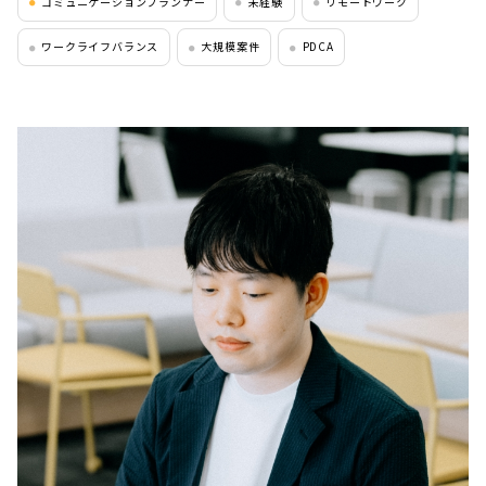
コミュニケーションプランナー
未経験
リモートワーク
●
●
●
ワークライフバランス
大規模案件
PDCA
●
●
●