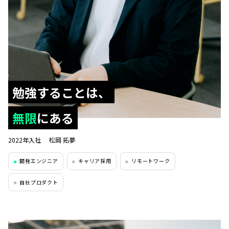
勉強することは、
無限
にある
2022年入社
松岡 拓夢
開発エンジニア
キャリア採用
リモートワーク
●
●
●
自社プロダクト
●