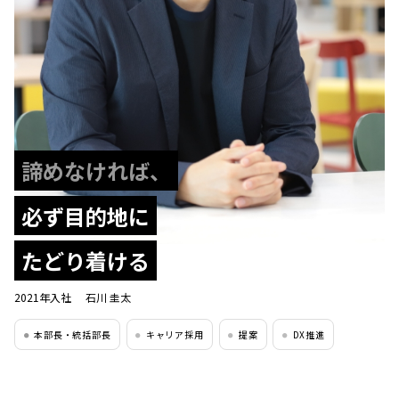
諦めなければ、
必ず目的地に
たどり着ける
2021年入社
石川 圭太
本部長・統括部長
キャリア採用
提案
DX推進
●
●
●
●