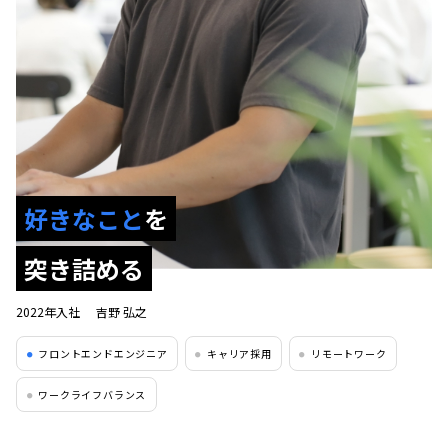
好きなこと
を
突き詰める
2022年入社
吉野 弘之
フロントエンドエンジニア
キャリア採用
リモートワーク
●
●
●
ワークライフバランス
●