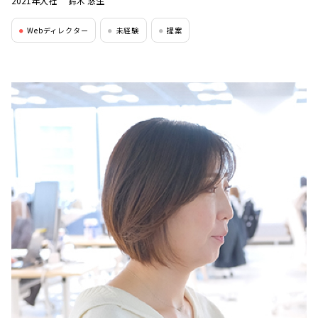
2021年入社
鈴木 悠生
Webディレクター
未経験
提案
●
●
●