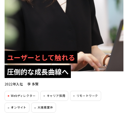
ユーザーとして触れる
圧倒的な成長曲線へ
2022年入社
李 多賢
Webディレクター
キャリア採用
リモートワーク
●
●
●
オンサイト
大規模案件
●
●