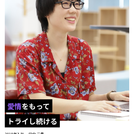
愛情
をもって
トライし続ける
2019年入社
田中 三貴