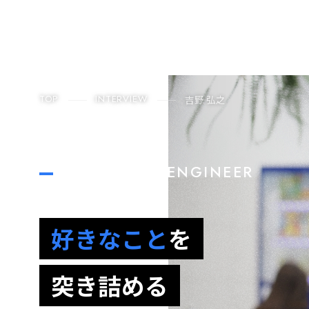
TOP
INTERVIEW
吉野 弘之
FRONT END ENGINEER
好きなこと
を
突き詰める