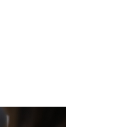
社された吉野さん。
の想いや、
伺いました！