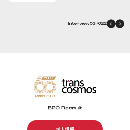
…
Interview
04
/
022
BPO Recruit
求人情報