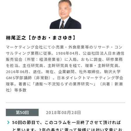
柿尾正之【かきお・まさゆき】
マーケティング会社にて小売業・外食産業等のリサーチ・コン
サルティング業務に従事。1986年04月、公益社団法人日本通信
販売協会（所管：経済産業省）に入局。おもに調査、研修業務
を担当。主任研究員、主幹研究員を経て、理事・主幹研究員。
2016年06月、退任。現在、企業顧問、社外取締役。駒沢大学
GМS学部講師（非常勤）。日本ダイレクトマーケティング学会
理事。著書に「通販～不況知らずの業界研究～」（共著：新潮
社）等多数
第50回
2018年08月28日
50回の節目で、このコラムを一旦終了させて頂ければ
と思います。2年の長きに渡って皆様には拙い文章にお