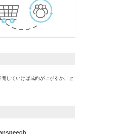
展開していけば成約が上がるか、セ
。
peech