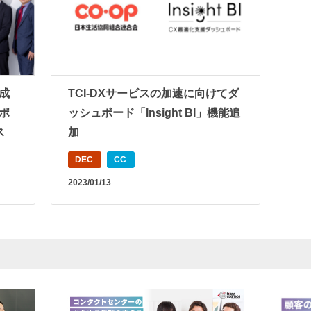
成
TCI-DXサービスの加速に向けてダ
ポ
ッシュボード「Insight BI」機能追
ス
加
DEC
CC
2023/01/13