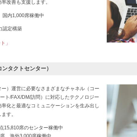
効率改善も支援します。
内1,000席稼働中
力認定構築
ート」
コンタクトセンター）
ター）運営に必要なさまざまなチャネル（コー
リモート/FAX/DM/訪問）に対応したテクノロジー
効率化と最適なコミュニケーションを生み出し
します。
拠点15,810席のセンター稼働中
席 海外3,000席稼働中