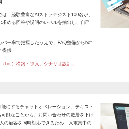
用
では、経験豊富なAIストラテジスト100名が、
の求める回答や説明のレベルを抽出し、自己
バー率で把握したうえで、FAQ整備からbot
で提供
（bot）構築・導入、シナリオ設計」
可能にするチャットオペレーション。テキスト
も可能なことから、お問い合わせの敷居を下げ
数人の顧客を同時対応できるため、入電集中の