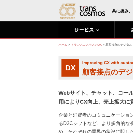
共に挑み、
ホーム
>
トランスコスモスのDX
>
顧客接点のデジタル
Improving CX with custom
DX
顧客接点のデジ
Webサイト、チャット、コー
用によりCX向上、売上拡大に
企業と消費者のコミュニケーショ
るD2Cシフトなど、より多角的な
め、それぞれの業界の状況に即し