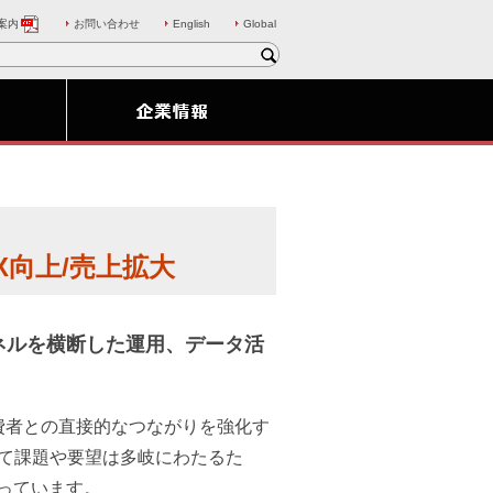
案内
お問い合わせ
English
Global
向上/売上拡大
ネルを横断した運用、データ活
費者との直接的なつながりを強化す
って課題や要望は多岐にわたるた
っています。