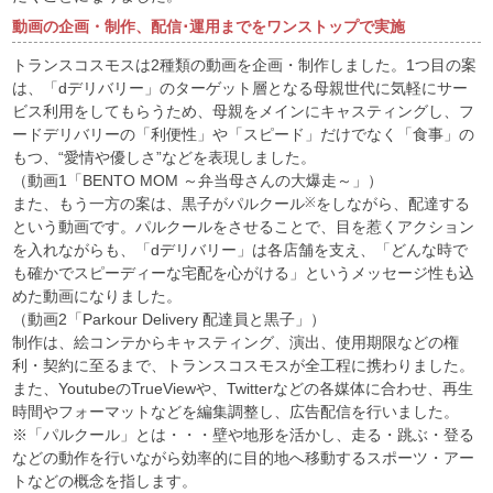
動画の企画・制作、配信･運用までをワンストップで実施
トランスコスモスは2種類の動画を企画・制作しました。1つ目の案
は、「dデリバリー」のターゲット層となる母親世代に気軽にサー
ビス利用をしてもらうため、母親をメインにキャスティングし、フ
ードデリバリーの「利便性」や「スピード」だけでなく「食事」の
もつ、“愛情や優しさ”などを表現しました。
（動画1「BENTO MOM ～弁当母さんの大爆走～」）
また、もう一方の案は、黒子がパルクール
※
をしながら、配達する
という動画です。パルクールをさせることで、目を惹くアクション
を入れながらも、「dデリバリー」は各店舗を支え、「どんな時で
も確かでスピーディーな宅配を心がける」というメッセージ性も込
めた動画になりました。
（動画2「Parkour Delivery 配達員と黒子」）
制作は、絵コンテからキャスティング、演出、使用期限などの権
利・契約に至るまで、トランスコスモスが全工程に携わりました。
また、YoutubeのTrueViewや、Twitterなどの各媒体に合わせ、再生
時間やフォーマットなどを編集調整し、広告配信を行いました。
※「パルクール」とは・・・壁や地形を活かし、走る・跳ぶ・登る
などの動作を行いながら効率的に目的地へ移動するスポーツ・アー
トなどの概念を指します。