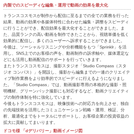
内製でのスピーディな編集・運用で動画の効果を最大化
トランスコスモスが制作から配信に至るまでの全ての業務を行った
結果、動画の効果や各媒体特性に合わせた編集・調整をスピーディ
に行うことができ、配信効果を最大化することができました。ま
た、品質ランクの高い動画を制作できたことから、視聴単価を低く
効果的に配信し、多くのユーザーへ訴求することができました。
今後は、ソーシャルリスニングや分析機能をもつ「Sprinklr」を活
用し、SNS上でのお客様の声を、動画制作の訴求軸や、媒体選定な
どにも活用し動画配信のサポートを行っていきます。
またトランスコスモスは、撮影スタジオ「Studio Compass（スタ
ジオ コンパス）」を開設し、撮影から編集までの一連のクリエイテ
ィブ制作業務をより効率的でスピーディに行えるようになりまし
た。「Studio Compass」では、動画撮影専用の本格的な撮影・照
明機材、グリーンバック撮影にも対応するなど、動画クリエイティ
ブの制作体制を特に強化しています。
今後もトランスコスモスは、映像技術への対応力を向上させ、独自
の先端技術を活用したコミュニケーション戦略・運用、検証、分
析、最適化までをトータルにサポートし、お客様企業の投資収益の
拡大に貢献してまいります。
ドコモ様 「dデリバリー」動画イメージ図