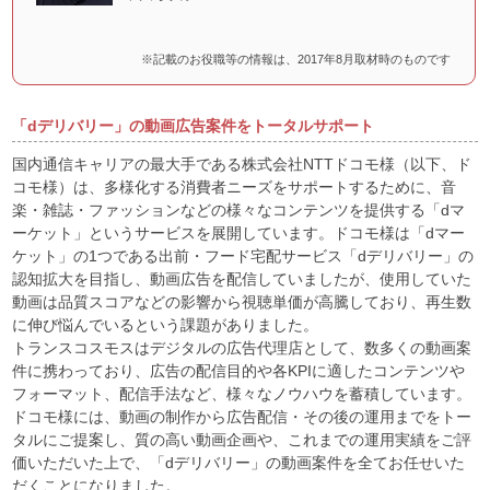
※記載のお役職等の情報は、2017年8月取材時のものです
「dデリバリー」の動画広告案件をトータルサポート
国内通信キャリアの最大手である株式会社NTTドコモ様（以下、ド
コモ様）は、多様化する消費者ニーズをサポートするために、音
楽・雑誌・ファッションなどの様々なコンテンツを提供する「dマ
ーケット」というサービスを展開しています。ドコモ様は「dマー
ケット」の1つである出前・フード宅配サービス「dデリバリー」の
認知拡大を目指し、動画広告を配信していましたが、使用していた
動画は品質スコアなどの影響から視聴単価が高騰しており、再生数
に伸び悩んでいるという課題がありました。
トランスコスモスはデジタルの広告代理店として、数多くの動画案
件に携わっており、広告の配信目的や各KPIに適したコンテンツや
フォーマット、配信手法など、様々なノウハウを蓄積しています。
ドコモ様には、動画の制作から広告配信・その後の運用までをトー
タルにご提案し、質の高い動画企画や、これまでの運用実績をご評
価いただいた上で、「dデリバリー」の動画案件を全てお任せいた
だくことになりました。