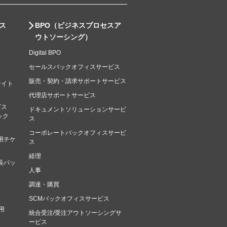
ス
BPO（ビジネスプロセスア
ウトソーシング）
Digital BPO
セールスバックオフィスサービス
販売・契約・請求サポートサービス
サイト
代理店サポートサービス
ビス
ドキュメントソリューションサービ
マック
ス
コーポレートバックオフィスサービ
用チケ
ス
経理
長パッ
人事
調達・購買
SCMバックオフィスサービス
用
統合受注/受注アウトソーシングサ
ービス