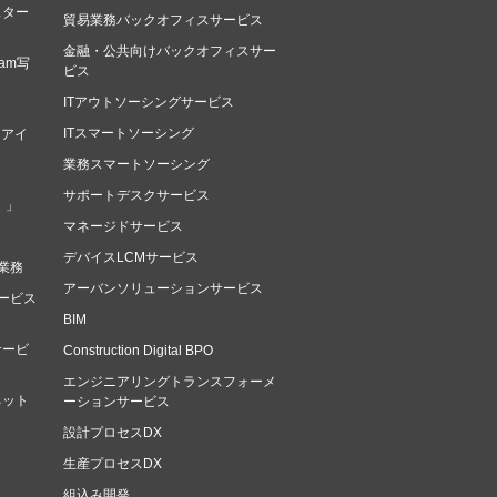
スター
貿易業務バックオフィスサービス
金融・公共向けバックオフィスサー
am写
ビス
ITアウトソーシングサービス
ITスマートソーシング
（アイ
業務スマートソーシング
サポートデスクサービス
）」
マネージドサービス
デバイスLCMサービス
業務
アーバンソリューションサービス
ービス
BIM
サービ
Construction Digital BPO
エンジニアリングトランスフォーメ
ネット
ーションサービス
設計プロセスDX
生産プロセスDX
組込み開発