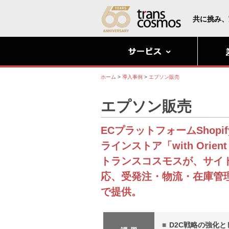
共に挑み、
ホーム
>
導入事例
>
エプソン販売
エプソン販売
ECプラットフォームShop
ラインストア「with Orien
トランスコスモスが、サイ
応、受発注・物流・在庫管
で提供。
D2C戦略の強化と