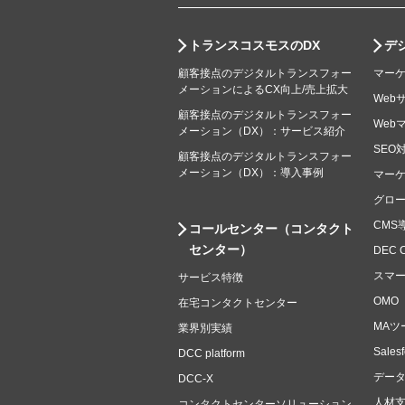
トランスコスモスのDX
デ
顧客接点のデジタルトランスフォー
マー
メーションによるCX向上/売上拡大
Web
顧客接点のデジタルトランスフォー
Web
メーション（DX）：サービス紹介
SEO
顧客接点のデジタルトランスフォー
メーション（DX）：導入事例
マー
グロ
CMS
コールセンター（コンタクト
センター）
DEC 
スマ
サービス特徴
OMO
在宅コンタクトセンター
MAツ
業界別実績
Sale
DCC platform
デー
DCC-X
人材
コンタクトセンターソリューション