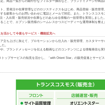
定。商品一覧からの細やかなフィルター抽出など、ブランドイメージや商品の魅
ト、受発注や在庫管理などのロジスティクスをはじめ、商品登録・販売管理、
する顧客からのお問い合わせに電話とメールで対応。また、トランスコスモ
 HUB」で受発注・入出荷・販売状況や在庫などのあらゆる情報の一括管理を実現しました
することで、エプソン販売様のシームレスかつスピーディーな運用体制を整え
の利点を活かして今後もサービス・機能拡充へ
トア立ち上げに加えて、プロモーションから仕入れ・販売管理、カスタマーサ
した。
築や、ブランドメッセージを伝える動画などのコンテンツによる情報発信も実
ップサービスの知見を活かし、「with Orient Star」の販売促進とサ