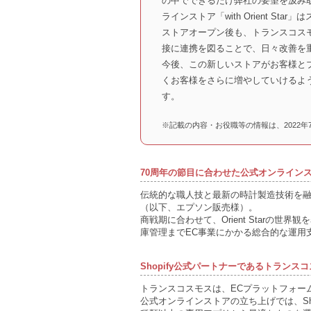
の中でできるだけ弊社の要望を汲み
ラインストア「with Orient St
ストアオープン後も、トランスコス
接に連携を図ることで、日々改善を
今後、この新しいストアがお客様と
くお客様をさらに増やしていけるよ
す。
※記載の内容・お役職等の情報は、2022年
70周年の節目に合わせた公式オンライン
伝統的な職人技と最新の時計製造技術を融合した
（以下、エプソン販売様）。
商戦期に合わせて、Orient Starの世
庫管理までEC事業にかかる総合的な運用
Shopify公式パートナーであるトラン
トランスコスモスは、ECプラットフォーム
公式オンラインストアの立ち上げでは、Sh