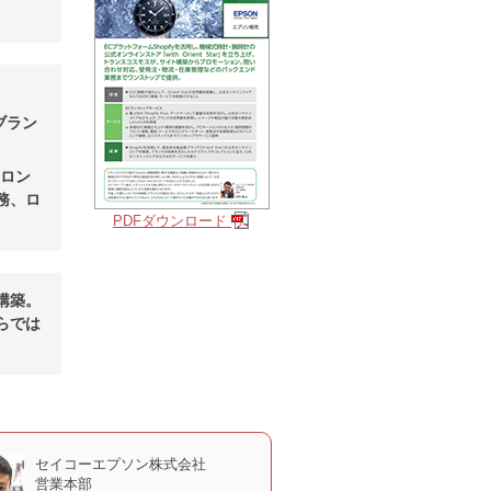
ブラン
フロン
務、ロ
PDFダウンロード
を構築。
らでは
セイコーエプソン株式会社
営業本部