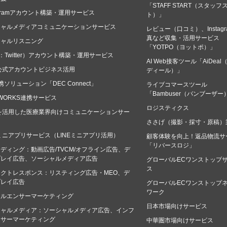
「STAFF START（スタッフ
tagramアカウント構築・運用サービス
ト）」
シャルメディアコミュニケーションサービス
レビュー（口コミ）、Instagr
真など収集・活用サービス
シャルリスニング
「YOTPO（ヨットポ）」
：Twitter）アカウント構築・運用サービス
AI Web接客ツール「AiDeal
E公式アカウントビジネス活用
ディール）」
連携ソリューション「DEC Connect」
ライブコマースツール
「Bambuser（バンブーザー
E WORKS連携サービス
ロジスティクス
Eを活用した医療業界向けコミュニケーションサー
ささげ（撮影・採寸・原稿）
Eミニアプリサービス（LINEミニアプリ活用）
顧客体験を向上！返品物流サ
「リバースロジ」
ディング：動画広告/TVCM/オフライン広告、デ
プレイ広告、ソーシャルメディア広告
グローバルECワンストップ
ス
クトレスポンス：リスティング広告・MEO、デ
プレイ広告
グローバルECワンストップ
ワーク
フルエンサーマーケティング
日本市場向けサービス
シャルメディア：ソーシャルメディア広告、インフ
ンサーマーケティング
中華圏市場向けサービス