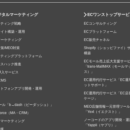
ジタルマーケティング
ECワンストップサービ
ケティング戦略
ECコンサルティング
サイト構築・運用
ECプラットフォーム
マーケティング
EC販売チャネル
対策/MEO対策
Shopify（ショッピファイ）
構築
ケティングプラットフォーム
ECモール売上拡大支援サー
ースハック推進
「trans-MallMAX（モール
ス）」
導入サービス
EC運用代行サービス「EC運
CMS
ットサポート」
ートフォンアプリ開発・運用
EC運用代行サービス「EC店
ケージ」
ール「b→dash（ビーダッシュ）」
MEO店舗情報一元管理ツール
「Yext（イエクスト）」
sforce（MA・CRM）
ノーコードのアプリ開発・運
タマーケティング
「Yappli（ヤプリ）」
支援