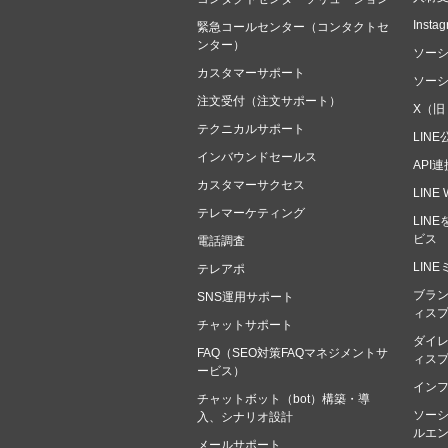
Ins
緊急コールセンター（コンタクトセ
ンター）
ソー
カスタマーサポート
ソー
注文受付（注文サポート）
X（旧
テクニカルサポート
LIN
インバウンドセールス
API
カスタマーサクセス
LIN
テレマーケティング
LIN
ビス
電話調査
LIN
テレアポ
ブラン
SNS運用サポート
ィス
チャットサポート
ダイレ
FAQ（SEO対策FAQマネジメントサ
ィス
ービス）
イン
チャットボット（bot）構築・導
ソー
入、シナリオ設計
ルエ
メールサポート