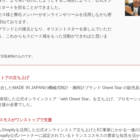
取り、より良いものにしようとするご熱意によって、公式オン
ar」はスタートを切ることができました。
モス様と弊社メンバーがオンラインやツールを活用しながら密
重ねております。
ブランドとの接点となり、オリエントスターを楽しんでいただ
う、これからもスピード感をもった活動ができればと思いま
7月取材時のものです。
ストアの立ち上げ
MADE IN JAPANの機械式時計・腕時計ブランド Orient Star 
界観を表現した公式オンラインストア「with Orient Star」を立ち上げ、プ
支援が必要でした。
スコスモスがワンストップで支援
Shopifyを活用した公式オンラインストア立ち上げとEC事業にかかる一連
opify公式パートナーに認定されているトランスコスモスの豊富な知見を活かし