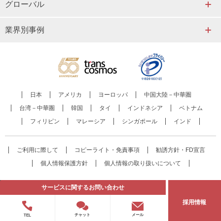
グローバル
業界別事例
日本
アメリカ
ヨーロッパ
中国大陸－中華圏
台湾－中華圏
韓国
タイ
インドネシア
ベトナム
フィリピン
マレーシア
シンガポール
インド
ご利用に際して
コピーライト・免責事項
勧誘方針・FD宣言
個人情報保護方針
個人情報の取り扱いについて
© transcosmos inc. All rights reserved.
サービスに関する
お問い合わせ
採用情報
メール
チャット
TEL