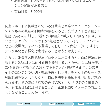
調査対象：直近6ヶ月間のうちに企業とのコミュニケー
ション経験がある男女
有効回答：3,000件
調査レポートに掲載されている消費者と企業のコミュニケーショ
ンチャネルの最新の利用率推移をみると、公式サイトと店舗が7
割超であるのに対し、電話は7年連続で減少して7割を下回り、メ
ッセージアプリ・チャットが5割超となっています。メタバース
などの次世代チャネルも登場しており、Z世代を中心にますます
デジタル化と多様化は進行することがうかがえます。
さらに、消費者の問題解決プロセスに注目すると、自己解決に失
敗すると3人に2人は他社乗換を検討することから、自己解決率が
CXを最適化するための急所であることが理解できます。公式サ
イトのコンテンツやUI・導線を改善したり、チャットのサービス
対応範囲を拡大したりなど、自己解決率を高める取り組みが求め
られます。その際に「顧客の声（VOC）」や「現場の従業員の
声」を改善活動に活用することが、企業収益やイメージの向上に
もつながることがわかります。