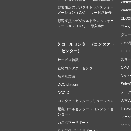
Web
顧客接点のデジタルトランスフォー
Web
メーション（DX）：サービス紹介
SEO
顧客接点のデジタルトランスフォー
メーション（DX）：導入事例
マー
グロ
CMS
コールセンター（コンタクト
センター）
DEC 
スマ
サービス特徴
OMO
在宅コンタクトセンター
MAツ
業界別実績
Sale
DCC platform
デー
DCC-X
人材
コンタクトセンターソリューション
Ins
緊急コールセンター（コンタクトセ
ンター）
ソー
カスタマーサポート
ソー
注文受付（注文サポート）