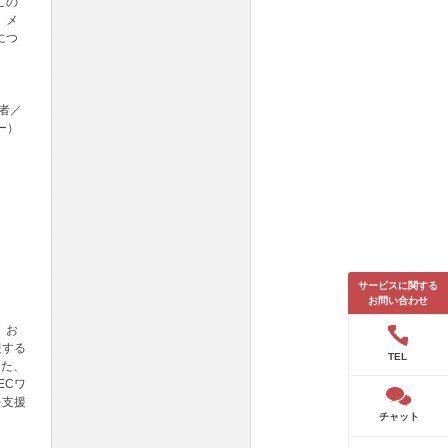
この
。メ
につ
識者／
ー）
サービスに関する
お問い合わせ
、お
援する
TEL
また、
ECワ
を支援
チャット