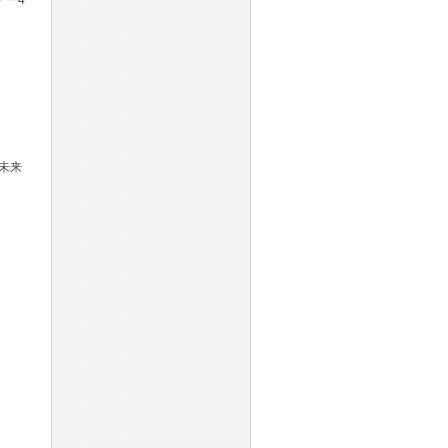
ナー4
る未来