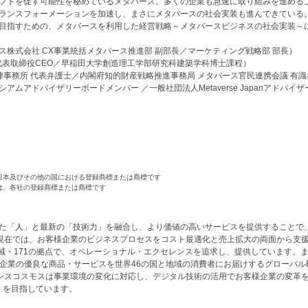
フトを促す可能性を秘めているメタバース。多くの企業も急速に取り組みを進める
ランスフォーメーションを加速し、まさにメタバースの社会実装も進んできている
目指すための、メタバースを利用した経営戦略～メタバースビジネスの社会実装～
ス株式会社 CX事業統括メタバース推進部 副部長／マーケティング戦略部 部長）
h 代表取締役CEO／早稲田大学創造理工学部研究科建築学科博士課程）
 法律事務所 代表弁護士／内閣府知的財産戦略推進事務局 メタバース官民連携会議 有
ムアドバイザリーボードメンバー ／一般社団法人Metaverse Japanアドバイザ
日本及びその他の国における登録商標または商標です
は、各社の登録商標または商標です
れた「人」と最新の「技術力」を融合し、より価値の高いサービスを提供することで
現在では、お客様企業のビジネスプロセスをコスト最適化と売上拡大の両面から支
域・171の拠点で、オペレーショナル・エクセレンスを追求し、提供しています。
企業の優良な商品・サービスを世界46の国と地域の消費者にお届けするグローバル
ンスコスモスは事業環境の変化に対応し、デジタル技術の活用でお客様企業の変革
artner」を目指しています。