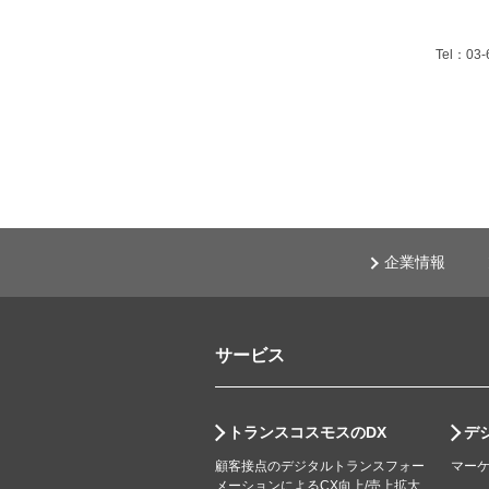
Tel：03-
企業情報
サービス
トランスコスモスのDX
デ
顧客接点のデジタルトランスフォー
マー
メーションによるCX向上/売上拡大