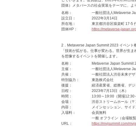
していきます。会員数は、2023年6月30日
団体）メタバースの社会実装をテーマに、よ
名称：
一般社団法人Metaverse Ja
設立日：
2022年3月14日
所在地：
東京都渋谷区猿楽町 17-5 代
団体HP：
https://metaverse-japan.org
2．Metaverse Japan Summit 2023 イベン
「技術が拡がる。仕事が変わる。世界が生まれる。
を想像するイベントを開催します。
名称：
Metaverse Japan Summit 
主催：
一般社団法人Metaverse Ja
共催：
一般社団法人渋谷未来デザ
特別協力：
東急株式会社
後援：
経済産業省、総務省、デジ
日程：
2023年7月13日（木）
時間：
13:00～19:00（開場12:3
会場：
渋谷ストリームホール（〒15
内容：
メインセッション、サイド
入場料：
会員無料
一般 オフライン（会場観覧）
URL：
https://mvjsummit.com/mvj