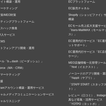
サイト構築・運用
ECプラットフォーム
マーケティング
EC販売チャネル
対策/MEO対策
Shopify（ショッピファイ）
構築
ケティングプラットフォーム
ECモール売上拡大支援サー
ースハック推進
「trans-MallMAX（モール
ス）」
導入サービス
EC運用代行サービス「EC運
CMS
ットサポート」
ートフォンアプリ開発・運用
EC運用代行サービス「EC店
ケージ」
ール「b→dash（ビーダッシュ）」
MEO店舗情報一元管理ツール
「Yext（イエクスト）」
sforce（MA・CRM）
ノーコードのアプリ開発・運
タマーケティング
「Yappli（ヤプリ）」
支援
「STAFF START（スタッフ
tagramアカウント構築・運用サービス
ト）」
シャルメディアコミュニケーションサービス
レビュー（口コミ）、Instagr
真など収集・活用サービス
シャルリスニング
「YOTPO（ヨットポ）」