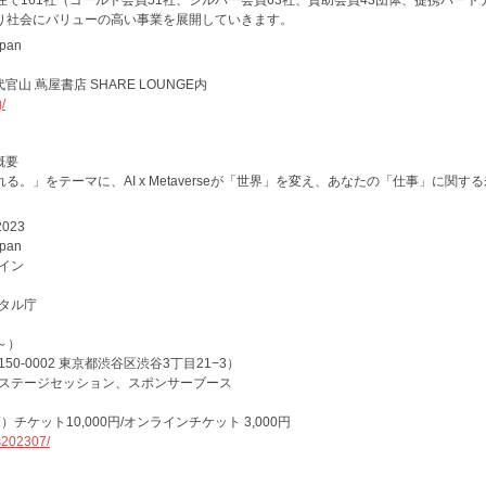
現在で161社（ゴールド会員51社、シルバー会員63社、賛助会員43団体、提携パート
り社会にバリューの高い事業を展開していきます。
pan
官山 蔦屋書店 SHARE LOUNGE内
/
ト概要
」をテーマに、AI x Metaverseが「世界」を変え、あなたの「仕事」に関す
2023
pan
イン
タル庁
0～）
0-0002 東京都渋谷区渋谷3丁目21−3）
ステージセッション、スポンサーブース
チケット10,000円/オンラインチケット 3,000円
s202307/