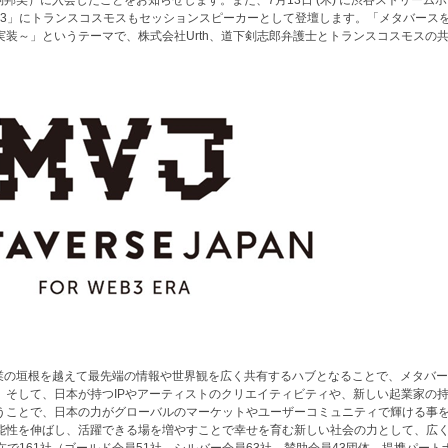
子、馬渕邦美）に入会したことをお知らせします。また、7月13日 (木) に渋谷ストリーム
ummit 2023」にトランスコスモスもセッションスピーカーとして登壇します。「メタバース
装～」というテーマで、株式会社Urth、道下剣志郎弁護士とトランスコスモスの
、業界や企業の垣根を越えて最先端の情報や世界観を広く共有するハブとなることで、メタバ
。そして、日本が持つIPやアーティストのクリエイティビティや、新しい起業家の
うことで、日本の力がグローバルのマーケットやユーザーコミュニティで輝ける事
能性を伸ばし、活躍できる場を増やすことで幸せを育む新しい社会の力として、広