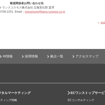
報道関係者お問い合わせ先
トランスコスモス株式会社 広報宣伝部 冨澤
6709-2251 Email：
pressroom@trans-cosmos.co.jp
先
IR情報
採用情報
拠点一覧
アクセスマップ
ジタルマーケティング
ECワンストップサービ
ケティング戦略
ECコンサルティング