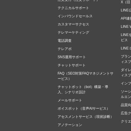
X（旧
テクニカルサポート
LIN
インバウンドセールス
API
カスタマーサクセス
LIN
テレマーケティング
LIN
ビス
電話調査
LIN
テレアポ
ブラン
SNS運用サポート
ィス
チャットサポート
ダイレ
FAQ（SEO対策FAQマネジメントサ
ィス
ービス）
イン
チャットボット（bot）構築・導
ソー
入、シナリオ設計
ルエ
メールサポート
品質
ボイスボット（音声AIサービス）
広告
アセスメントサービス（現状診断）
クリ
アノテーション