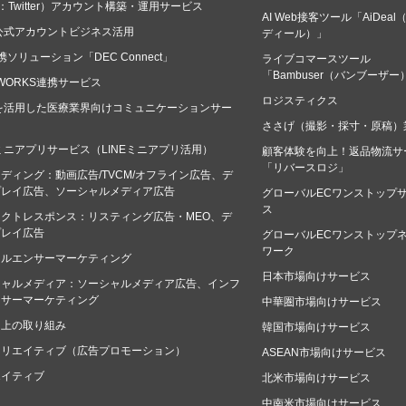
：Twitter）アカウント構築・運用サービス
AI Web接客ツール「AiDeal
E公式アカウントビジネス活用
ディール）」
連携ソリューション「DEC Connect」
ライブコマースツール
「Bambuser（バンブーザー
E WORKS連携サービス
ロジスティクス
Eを活用した医療業界向けコミュニケーションサー
ささげ（撮影・採寸・原稿）
Eミニアプリサービス（LINEミニアプリ活用）
顧客体験を向上！返品物流サ
「リバースロジ」
ディング：動画広告/TVCM/オフライン広告、デ
プレイ広告、ソーシャルメディア広告
グローバルECワンストップ
ス
クトレスポンス：リスティング広告・MEO、デ
プレイ広告
グローバルECワンストップ
ワーク
フルエンサーマーケティング
日本市場向けサービス
シャルメディア：ソーシャルメディア広告、インフ
ンサーマーケティング
中華圏市場向けサービス
向上の取り組み
韓国市場向けサービス
クリエイティブ（広告プロモーション）
ASEAN市場向けサービス
エイティブ
北米市場向けサービス
中南米市場向けサービス