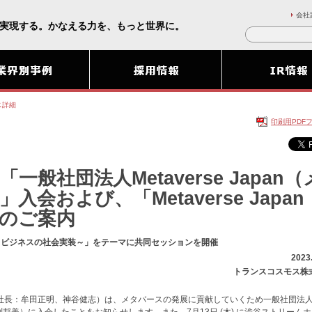
会社
実現する。かなえる力を、もっと世界に。
ス詳細
印刷用PDF
般社団法人Metaverse Japan（
会および、「Metaverse Japan
登壇のご案内
スビジネスの社会実装～」をテーマに共同セッションを開催
2023
トランスコスモス株
社長：牟田正明、神谷健志）は、メタバースの発展に貢献していくため一般社団法