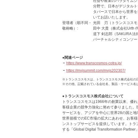
社会や産業のパラダイムシ
分野で、日本がデジタルト
タバースで日本から世界を
いてお話いたします。
登壇者（順不同・
光田 刃（トランスコスモ
敬称略）:
田中 大貴（株式会社Urt
道下 剣志郎（SAKURA
バーチャルシティコンソーシア
●関連ページ
https://www.transcosmos-cotra.jp/
https://mvjsummit.com/mvjs202307/
※トランスコスモスは、トランスコスモス株式会社の
※その他、記載されている会社名、製品・サービス名
●トランスコスモス株式会社について
トランスコスモスは1966年の創業以来、優
客様企業の競争力強化に努めて参りました。
サービスを、アジアを中心に世界28の国と地
世界規模でのEC市場の拡大にあわせ、お客様
ンストップサービスを提供しています。トラ
する「Global Digital Transformation P