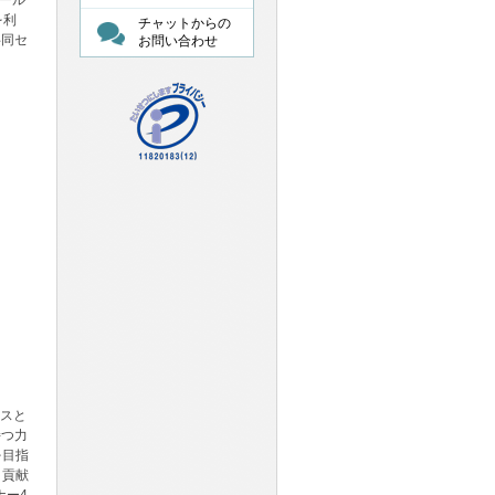
ホール
を利
チャットからの
共同セ
お問い合わせ
ースと
持つ力
を目指
く貢献