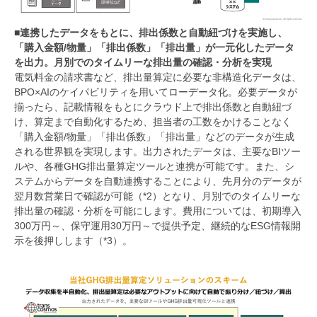
■連携したデータをもとに、排出係数と自動紐づけを実施し、
「購入金額/物量」「排出係数」「排出量」が一元化したデータ
を出力。月別でのタイムリーな排出量の確認・分析を実現
電気料金の請求書など、排出量算定に必要な非構造化データは、
BPO×AIのケイパビリティを用いてローデータ化。必要データが
揃ったら、記載情報をもとにクラウド上で排出係数と自動紐づ
け、算定まで自動化するため、担当者の工数をかけることなく
「購入金額/物量」「排出係数」「排出量」などのデータが生成
される世界観を実現します。出力されたデータは、主要なBIツー
ルや、各種GHG排出量算定ツールと連携が可能です。また、シ
ステムからデータを自動連携することにより、先月分のデータが
翌月数営業日で確認が可能（*2）となり、月別でのタイムリーな
排出量の確認・分析を可能にします。費用については、初期導入
300万円～、保守運用30万円～で提供予定、継続的なESG情報開
示を後押しします（*3）。