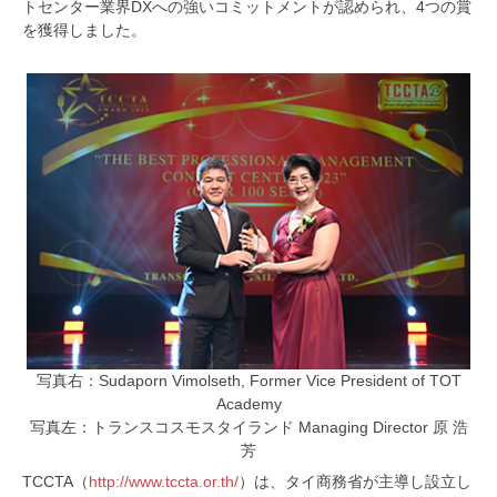
トセンター業界DXへの強いコミットメントが認められ、4つの賞
を獲得しました。
写真右：Sudaporn Vimolseth, Former Vice President of TOT
Academy
写真左：トランスコスモスタイランド Managing Director 原 浩
芳
TCCTA（
http://www.tccta.or.th/
）は、タイ商務省が主導し設立し