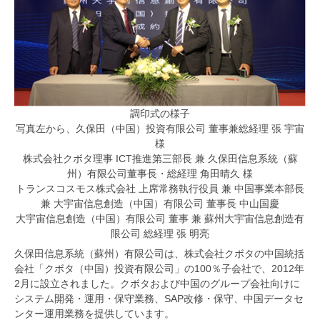
調印式の様子
写真左から、久保田（中国）投資有限公司 董事兼総経理 張 宇宙
様
株式会社クボタ理事 ICT推進第三部長 兼 久保田信息系統（蘇
州）有限公司董事長・総経理 角田晴久 様
トランスコスモス株式会社 上席常務執行役員 兼 中国事業本部長
兼 大宇宙信息創造（中国）有限公司 董事長 中山国慶
大宇宙信息創造（中国）有限公司 董事 兼 蘇州大宇宙信息創造有
限公司 総経理 張 明亮
久保田信息系統（蘇州）有限公司は、株式会社クボタの中国統括
会社「クボタ（中国）投資有限公司」の100％子会社で、2012年
2月に設立されました。クボタおよび中国のグループ会社向けに
システム開発・運用・保守業務、SAP改修・保守、中国データセ
ンター運用業務を提供しています。