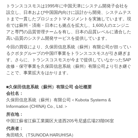
トランスコスモスは1995年に中国天津にシステム開発子会社を
設立し、日本および中国国内向けに設計から開発、システムテス
トまで一貫したプロジェクトマネジメントを実施しています。現
在では蘇州・済南・日本にも拠点を拡大し、1,600人のエンジニ
アと専門の品質管理チームを有し、日本の品質レベルに適合した
高い品質のシステム開発サービスを提供しています。
今回の買収により、久保田信息系統（蘇州）有限公司が担ってい
るクボタグループの中国IT事業をトランスコスモスが引き継ぎま
す。さらに、トランスコスモスが今まで提供していなかったSAP
改修・保守事業を久保田信息系統（蘇州）有限公司より引き継ぐ
ことで、事業拡大をはかります。
■久保田信息系統（蘇州）有限公司 会社概要
会社名：
久保田信息系統（蘇州）有限公司＜Kubota Systems &
Information (CHINA) Co., Ltd.＞
所在地：
中国江蘇省江蘇工業園区大道西205号尼盛広場23階06室
代表者：
角田晴久（TSUNODA HARUHISA）