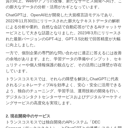
質の向上、Webやアプリの改修、新たなサービス開発へ向け、こ
の膨大なデータの分析・活用がカギとなっています。
ChatGPTは、OpenAI社が開発した大規模言語モデルであり、
2022年11月30日にリリースされた膨大なテキストデータの解析
による分析や要約、自然な会話で自動応答ができるAIチャットサ
ービスとして大きな話題となりました。2023年3月にリリースさ
れた最新バージョンのGPT-4は、GPT-3.5比較で回答精度が大幅
に向上しました。
一方で、個別企業の専門的な問い合わせに適正に答えるには改善
の余地があります。また、学習データの準備やインプット、セキ
ュリティーや個人情報保護の観点など、その活用には障壁が存在
しています。
トランスコスモスでは、それらの障壁を解決しChatGPTに代表
されるジェネレーティブAIを効率よく、安心・安全に活用できる
よう、独自のチューニング、学習手法、運用技術の開発を行い、
デジタルコンタクトセンターサービスおよびデジタルマーケティ
ングサービスの高度化を実現します。
2. 現在開発中のサービス
トランスコスモスでは独自開発のAPIシステム「DEC