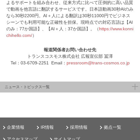
よるサポートを組み合わせ、従来方式に比べて圧倒的に高い品質
で動画を他言語に翻訳するサービスです。日本語動画30秒AIのみ
なら30秒2200円。AI＋人による翻訳は30秒11000円でビジネス
シーンでも利用可能な正確性を担保。現時点での対応言語は【AI
のみ：77か国語】、【AI＋人：37か国語】。（
https://www.konni
chihello.com/
）
報道関係者お問い合わせ先
トランスコスモス株式会社 広報宣伝部 冨澤
Tel：03-6709-2251 Email：
pressroom@trans-cosmos.co.jp
ニュース・トピックス一覧
企業情報
IR情報
採用情報
拠点一覧
アクセスマップ
サイトマップ