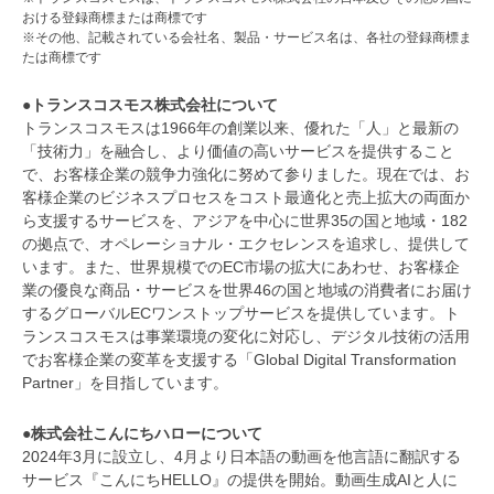
おける登録商標または商標です
※その他、記載されている会社名、製品・サービス名は、各社の登録商標ま
たは商標です
●トランスコスモス株式会社について
トランスコスモスは1966年の創業以来、優れた「人」と最新の
「技術力」を融合し、より価値の高いサービスを提供すること
で、お客様企業の競争力強化に努めて参りました。現在では、お
客様企業のビジネスプロセスをコスト最適化と売上拡大の両面か
ら支援するサービスを、アジアを中心に世界35の国と地域・182
の拠点で、オペレーショナル・エクセレンスを追求し、提供して
います。また、世界規模でのEC市場の拡大にあわせ、お客様企
業の優良な商品・サービスを世界46の国と地域の消費者にお届け
するグローバルECワンストップサービスを提供しています。ト
ランスコスモスは事業環境の変化に対応し、デジタル技術の活用
でお客様企業の変革を支援する「Global Digital Transformation
Partner」を目指しています。
●株式会社こんにちハローについて
2024年3月に設立し、4月より日本語の動画を他言語に翻訳する
サービス『こんにちHELLO』の提供を開始。動画生成AIと人に