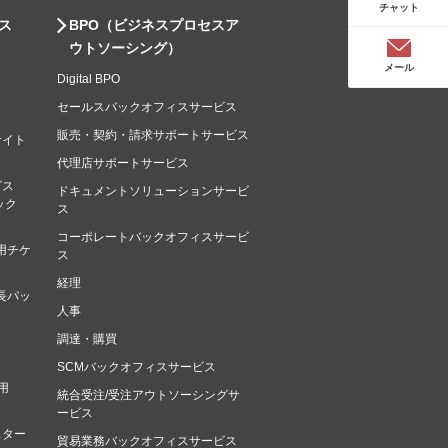
チャット
ス
BPO（ビジネスプロセスア
ウトソーシング）
メール
Digital BPO
セールスバックオフィスサービス
販売・契約・請求サポートサービス
サイト
代理店サポートサービス
ビス
ドキュメントソリューションサービ
マック
ス
コーポレートバックオフィスサービ
用チケ
ス
経理
長パッ
人事
調達・購買
SCMバックオフィスサービス
用
統合受注/受注アウトソーシングサ
ービス
スター
貿易業務バックオフィスサービス