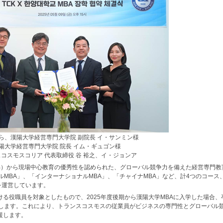
ら、漢陽大学経営専門大学院 副院長 イ・サンミン様
陽大学経営専門大学院 院長 イム・ギュゴン様
コスモスコリア 代表取締役 谷 裕之、イ・ジョンア
SB）から現場中心教育の優秀性を認められた、グローバル競争力を備えた経営専門教
MBA」、「インターナショナルMBA」、「チャイナMBA」など、計4つのコース、
を運営しています。
る役職員を対象としたもので、2025年度後期から漢陽大学MBAに入学した場合、
供します。これにより、トランスコスモスの従業員がビジネスの専門性とグローバル
援します。