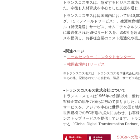
トランスコスモスは、急変するビジネス環境
た。今後も人材育成を中心とした支援を通じ
トランスコスモスは韓国国内において約10,0
グ、FS（フィールドサービス）、生涯教育
ル（郵便発送）サービス、オムニチャネルシ
に最適化されたBPOサービスを、350社を
スを提供し、お客様企業のコスト最適化や売
●関連ページ
コールセンター（コンタクトセンター）
韓国市場向けサービス
※トランスコスモスは、トランスコスモス株式会社の
※その他、記載されている会社名、製品・サービス名
●トランスコスモス株式会社について
トランスコスモスは1966年の創業以来、優
客様企業の競争力強化に努めて参りました。
サービスを、アジアを中心に世界36の国と地
世界規模でのEC市場の拡大にあわせ、お客様
ンストップサービスを提供しています。トラ
する「Global Digital Transformation P
SDGsへの取