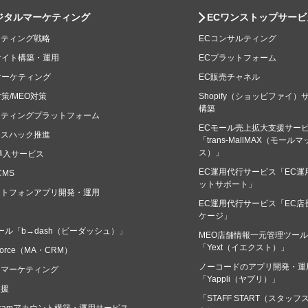
ジタルマーケティング
ECワンストップサービ
ケティング戦略
ECコンサルティング
サイト構築・運用
ECプラットフォーム
マーケティング
EC販売チャネル
対策/MEO対策
Shopify（ショッピファイ）
構築
ケティングプラットフォーム
ECモール売上拡大支援サー
ースハック推進
「trans-MallMAX（モール
ス）」
導入サービス
EC運用代行サービス「EC運
CMS
ットサポート」
ートフォンアプリ開発・運用
EC運用代行サービス「EC店
ケージ」
ール「b→dash（ビーダッシュ）」
MEO店舗情報一元管理ツール
「Yext（イエクスト）」
sforce（MA・CRM）
ノーコードのアプリ開発・運
タマーケティング
「Yappli（ヤプリ）」
支援
「STAFF START（スタッフ