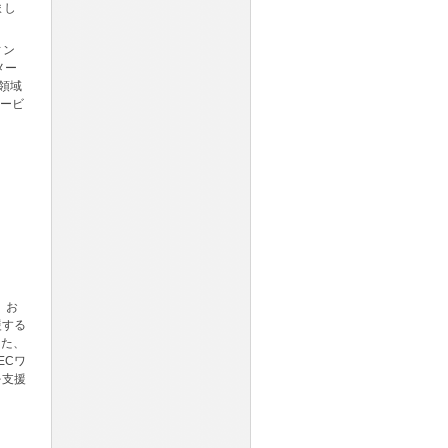
まし
ィン
メー
領域
サービ
、お
援する
また、
ECワ
を支援