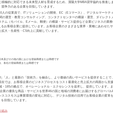
に積極的に対応できる未来型人材を育成するため、漢陽大学MBA奨学協約を推進し
、競争力のある企業を目指していきます。
00人の従業員で、ITソリューションの開発、EC（Eコマース）、デジタルマーケテ
機関の運営・教育コンサルティング、コンタクトセンターの構築・運営、ダイレクト
ステム（モバイル、Eメール、郵便）の構築・サービス提供など企業ビジネスの業務
超えるお客様企業に提供しています。お客様企業のさまざまな業界・業種にあわせた
上拡大・生産性・CS向上に貢献しています。
日本及びその他の国における登録商標または商標です
は、各社の登録商標または商標です
れた「人」と最新の「技術力」を融合し、より価値の高いサービスを提供することで
現在では、お客様企業のビジネスプロセスをコスト最適化と売上拡大の両面から支
域・185の拠点で、オペレーショナル・エクセレンスを追求し、提供しています。
企業の優良な商品・サービスを世界46の国と地域の消費者にお届けするグローバル
ンスコスモスは事業環境の変化に対応し、デジタル技術の活用でお客様企業の変革
artner」を目指しています。
り組み