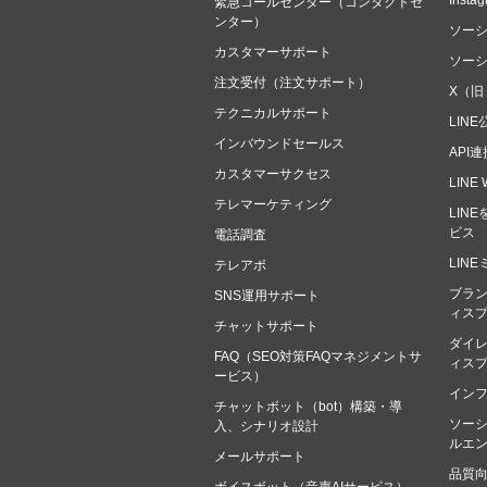
Ins
緊急コールセンター（コンタクトセ
ンター）
ソー
カスタマーサポート
ソー
注文受付（注文サポート）
X（旧
テクニカルサポート
LIN
インバウンドセールス
API
カスタマーサクセス
LIN
テレマーケティング
LIN
ビス
電話調査
LIN
テレアポ
ブラン
SNS運用サポート
ィス
チャットサポート
ダイレ
FAQ（SEO対策FAQマネジメントサ
ィス
ービス）
イン
チャットボット（bot）構築・導
ソー
入、シナリオ設計
ルエ
メールサポート
品質