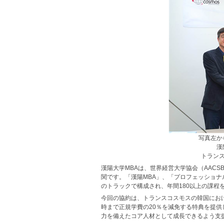
写真左か
漢
トランス
漢陽大学MBAは、世界経営大学協会（AAC
関です。「漢陽MBA」、「プロフェッショナル
のトラックで構成され、年間180以上の課程
今回の協約は、トランスコスモスの韓国におけ
時まで正規学費の20％を減免する特典を提
力を備えたコア人材として成長できるよう支