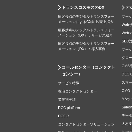
トランスコスモスのDX
デ
顧客接点のデジタルトランスフォー
マー
メーションによるCX向上/売上拡大
Web
顧客接点のデジタルトランスフォー
Web
メーション（DX）：サービス紹介
SEO
顧客接点のデジタルトランスフォー
メーション（DX）：導入事例
マー
グロ
CMS
コールセンター（コンタクト
センター）
DEC 
スマ
サービス特徴
OMO
在宅コンタクトセンター
MAツ
業界別実績
Sale
DCC platform
デー
DCC-X
人材
コンタクトセンターソリューション