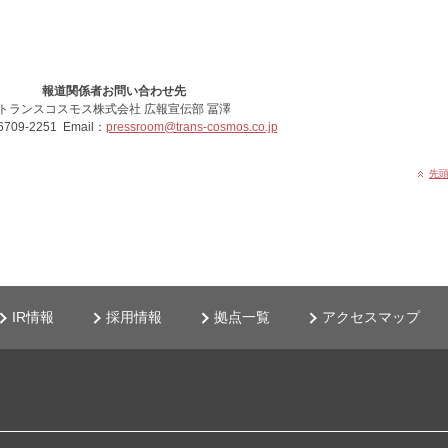
報道関係者お問い合わせ先
トランスコスモス株式会社 広報宣伝部 冨澤
6709-2251 Email：
pressroom@trans-cosmos.co.jp
先
IR情報
採用情報
拠点一覧
アクセスマップ