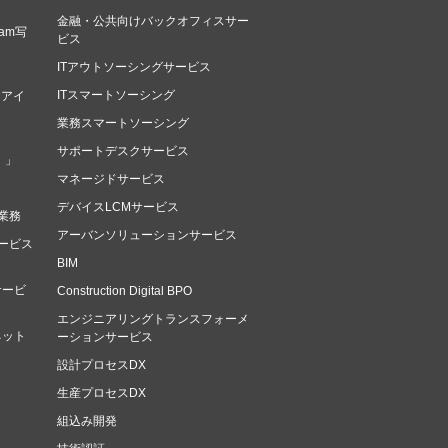
金融・公共向けバックオフィスサー
am写
ビス
ITアウトソーシングサービス
ITスマートソーシング
（アイ
業務スマートソーシング
サポートデスクサービス
）」
マネージドサービス
デバイスLCMサービス
業務
アーバンソリューションサービス
ービス
BIM
サービ
Construction Digital BPO
エンジニアリングトランスフォーメ
ネット
ーションサービス
設計プロセスDX
生産プロセスDX
組込み開発