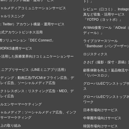
tagramアカウント構築・運用サービス
ト）」
シャルメディアコミュニケーションサービス
レビュー（口コミ）、Instagr
真など収集・活用サービス
シャルリスニング
「YOTPO（ヨットポ）」
：Twitter）アカウント構築・運用サービス
AI Web接客ツール「AiDeal
E公式アカウントビジネス活用
ディール）」
連携ソリューション「DEC Connect」
ライブコマースツール
「Bambuser（バンブーザー
E WORKS連携サービス
ロジスティクス
Eを活用した医療業界向けコミュニケーションサー
ささげ（撮影・採寸・原稿）
Eミニアプリサービス（LINEミニアプリ活用）
顧客体験を向上！返品物流サ
「リバースロジ」
ディング：動画広告/TVCM/オフライン広告、デ
プレイ広告、ソーシャルメディア広告
グローバルECワンストップ
ス
クトレスポンス：リスティング広告・MEO、デ
プレイ広告
グローバルECワンストップ
ワーク
フルエンサーマーケティング
日本市場向けサービス
シャルメディア：ソーシャルメディア広告、インフ
ンサーマーケティング
中華圏市場向けサービス
向上の取り組み
韓国市場向けサービス