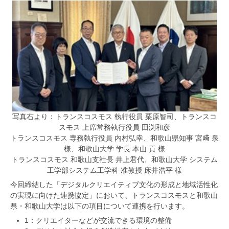
写真右より：トランスコスモス 執行役員 栗原智司、トランスコ
スモス 上席常務執行役員 田渕和彦
トランスコスモス 専務執行役員 内村弘幸、和歌山県知事 宮﨑 泉
様、和歌山大学 学長 本山 貢 様
トランスコスモス 和歌山支社長 井上君代、和歌山大学 システム
工学部システム工学科 准教授 床井浩平 様
今回締結した「デジタルクリエイティブ文化の形成と地域活性化
の実現に向けた連携協定」において、トランスコスモスと和歌山
県・和歌山大学は以下の項目について連携を行います。
1：クリエイターなどが交流できる環境の整備