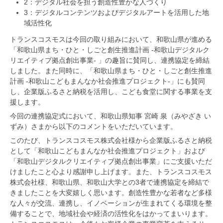
2：デジタル社会を担う創造性豊かな人づくり
3：デジタルコンテンツおよびデジタルアートを活用した地
域活性化
トランスコスモスは今回の取り組みにおいて、和歌山県が進める
「和歌山県まち・ひと・しごと創生推進計画 -和歌山デジタルク
リエイティブ拠点創出事業- 」の趣旨に賛同し、連携協定を締結
しました。また同時に、「和歌山県まち・ひと・しごと創生推進
計画 -和歌山こどもまんなか社会推進プロジェクト-」にも賛同
し、企業版ふるさと納税を活用し、こども食堂に関する事業を支
援します。
今回の連携協定式において、和歌山県知事 宮崎 泉（みやざき い
ずみ）さまから以下のコメントをいただいています。
このたび、トランスコスモス株式会社様から企業版ふるさと納税
として「和歌山こどもまんなか社会推進プロジェクト」および
「和歌山デジタルクリエイティブ拠点創出事業」にご支援いただ
けましたこと心より感謝申し上げます。また、トランスコスモス
株式会社様、和歌山県、和歌山大学との3者で連携協定を締結で
きましたことを大変嬉しく思います。創造性豊かな若者など多様
な人々が交流、連携し、イノベーションが生まれてくる環境を整
備することで、地域社会や経済の活性化をはかってまいります。