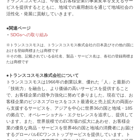
トランスコスモスは、今後もお客様企業の事業変革を支えるサー
ビスを提供するとともに、地域での雇用創出を通じて地域社会の
活性化・発展に貢献していきます。
●関連ページ
SDGsへの取り組み
※トランスコスモスは、トランスコスモス株式会社の日本及びその他の国に
おける登録商標または商標です
※その他、記載されている会社名、製品・サービス名は、各社の登録商標ま
たは商標です
●トランスコスモス株式会社について
トランスコスモスは1966年の創業以来、優れた「人」と最新の
「技術力」を融合し、より価値の高いサービスを提供すること
で、お客様企業の競争力強化に努めて参りました。現在では、お
客様企業のビジネスプロセスをコスト最適化と売上拡大の両面か
ら支援するサービスを、アジアを中心に世界36の国と地域・185
の拠点で、オペレーショナル・エクセレンスを追求し、提供して
います。また、世界規模でのEC市場の拡大にあわせ、お客様企
業の優良な商品・サービスを世界46の国と地域の消費者にお届け
するグローバルECワンストップサービスを提供しています。ト