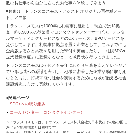
数のお仕事から自分にあったお仕事を体験してみよう
■おまけ：トランスコスモス・アシスト オリジナル再生紙ノー
ト、メモ帳
トランスコスモスは1980年に札幌市に進出し、現在では15拠
点・約6,500人の従業員でコンタクトセンターサービス、デジタ
ルマーケティングサービスなどのCXサービス、BPOサービスを
提供しています。札幌市に拠点を置く企業として、これまでにも
企業版ふるさと納税を活用した寄付を実施したり、「札幌SDGs
企業登録制度」に登録するなど、地域貢献を行ってきました。
トランスコスモスは今後とも長年にわたり事業を支えていただい
ている地域への感謝を表明し、地域に密着した企業活動に取り組
むとともに、持続可能な社会を実現するために地域が抱える社会
課題解決に向けて貢献していきます。
●関連ページ
SDGsへの取り組み
コールセンター（コンタクトセンター）
※トランスコスモスは、トランスコスモス株式会社の日本及びその他の国に
おける登録商標または商標です
※その他、記載されている会社名、製品・サービス名は、各社の登録商標ま