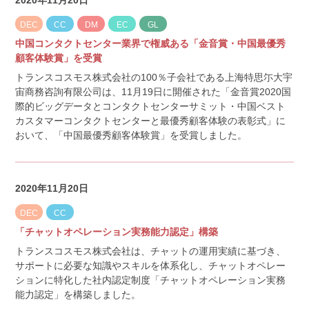
2020年11月20日
DEC
CC
DM
EC
GL
中国コンタクトセンター業界で権威ある「金音賞・中国最優秀
顧客体験賞」を受賞
トランスコスモス株式会社の100％子会社である上海特思尓大宇
宙商務咨詢有限公司は、11月19日に開催された「金音賞2020国
際的ビッグデータとコンタクトセンターサミット・中国ベスト
カスタマーコンタクトセンターと最優秀顧客体験の表彰式」に
おいて、「中国最優秀顧客体験賞」を受賞しました。
2020年11月20日
DEC
CC
「チャットオペレーション実務能力認定」構築
トランスコスモス株式会社は、チャットの運用実績に基づき、
サポートに必要な知識やスキルを体系化し、チャットオペレー
ションに特化した社内認定制度「チャットオペレーション実務
能力認定」を構築しました。