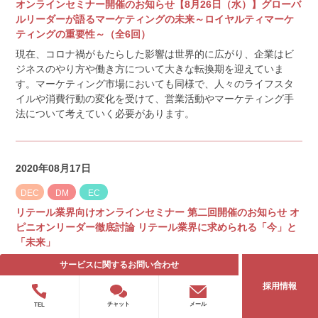
オンラインセミナー開催のお知らせ【8月26日（水）】グローバ
ルリーダーが語るマーケティングの未来～ロイヤルティマーケ
ティングの重要性～（全6回）
現在、コロナ禍がもたらした影響は世界的に広がり、企業はビ
ジネスのやり方や働き方について大きな転換期を迎えていま
す。マーケティング市場においても同様で、人々のライフスタ
イルや消費行動の変化を受けて、営業活動やマーケティング手
法について考えていく必要があります。
2020年08月17日
DEC
DM
EC
リテール業界向けオンラインセミナー 第二回開催のお知らせ オ
ピニオンリーダー徹底討論 リテール業界に求められる「今」と
「未来」
トランスコスモス株式会社は、オンラインセミナー『オピニオ
サービスに関する
お問い合わせ
ンリーダー徹底討論：リテール業界に求められる「今」と「未
採用情報
来」』を全3回にわたり開催します。
メール
チャット
TEL